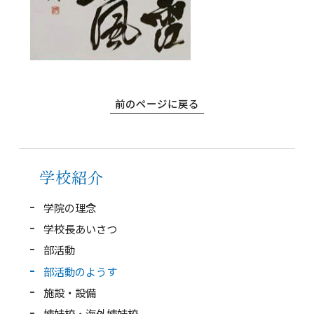
インフォメーション
検索
前のページに戻る
〒860-8557 熊本市中央区上林町3-18
TEL：
096-354-5355
（代表）
学校紹介
学院の理念
学校長あいさつ
部活動
部活動のようす
施設・設備
姉妹校・海外姉妹校