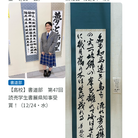
書道部
【高校】書道部 第47回
読売学生書展県知事受
賞！（12/24・水）