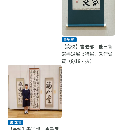
書道部
【高校】書道部 熊日新
鋭書道展で特選、秀作受
賞（8/19・火）
高等学校
書道部
【高校】書道部 高書展