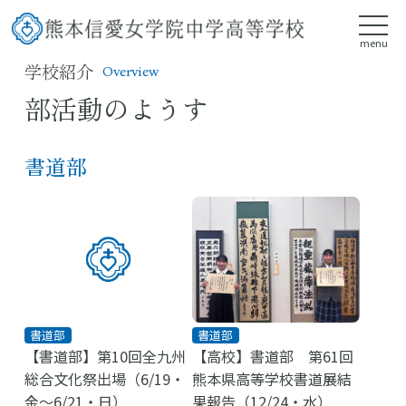
menu
学校紹介
Overview
部活動のようす
書道部
書道部
書道部
【書道部】第10回全九州
【高校】書道部 第61回
総合文化祭出場（6/19・
熊本県高等学校書道展結
金～6/21・日）
果報告（12/24・水）