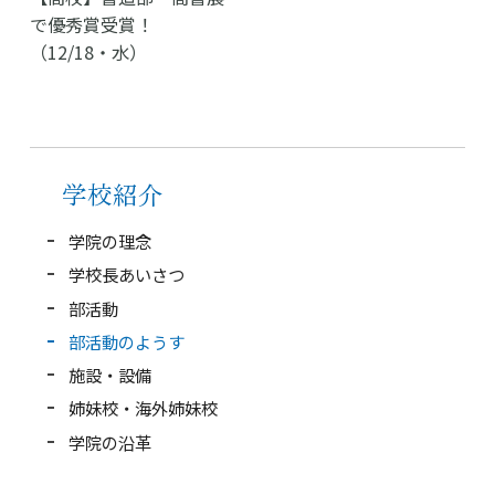
中学校
で優秀賞受賞！
（12/18・水）
幼稚園
学校紹介
受験・入学案内
学校紹介
インフォメーション
学院の理念
学校長あいさつ
部活動
検索
部活動のようす
施設・設備
〒860-8557 熊本市中央区上林町3-18
姉妹校・海外姉妹校
TEL：
096-354-5355
（代表）
学院の沿革