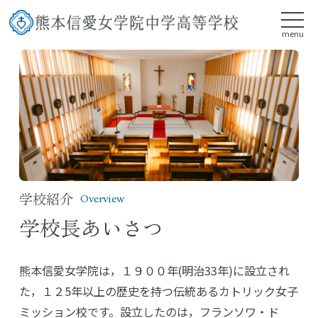
menu
学校紹介
Overview
学校長あいさつ
熊本信愛女学院は，１９００年(明治33年)に設立され
た，１２5年以上の歴史を持つ伝統あるカトリック女子
ミッション校です。設立したのは，フランソワ・ド