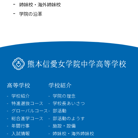
姉妹校・海外姉妹校
インフォメーション
学院の沿革
検索
〒860-8557 熊本市中央区上林町3-18
TEL：
096-354-5355
（代表）
高等学校
学校紹介
学校紹介
学院の理念
特進選抜コース
学校長あいさつ
グローバルコース
部活動
総合進学コース
部活動のようす
年間行事
施設・設備
入試情報
姉妹校・海外姉妹校