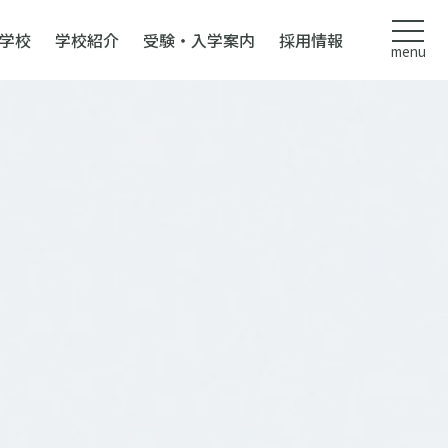
学校
学校紹介
受験・入学案内
採用情報
menu