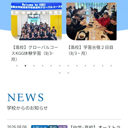
【
【高校】学習合宿２日目
トラ
【高校】グローバルコー
り
（8/3・月）
ま
スKGG体験学習（8/3･
月）
NEWS
学校からのお知らせ
2026.08.06
【中学･高校】オーストラ
お知らせ
高校
中学