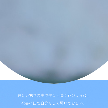
学校紹介
受験・入学案内
インフォメーション
検索
〒860-8557 熊本市中央区上林町3-18
TEL：
096-354-5355
（代表）
厳しい寒さの中で美しく咲く花のように。
社会に出て自分らしく輝いてほしい。