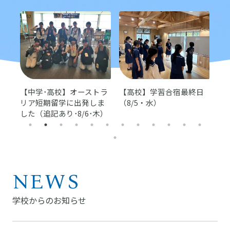
ルン
【中学･高校】オーストラ
【高校】学習合宿最終日
【
リア短期留学に出発しま
（8/5・水）
スK
した（追記あり･8/6･木）
月
NEWS
学校からのお知らせ