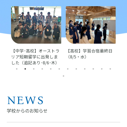
ルン
【中学･高校】オーストラ
【高校】学習合宿最終日
【
リア短期留学に出発しま
（8/5・水）
スK
した（追記あり･8/6･木）
月
NEWS
学校からのお知らせ