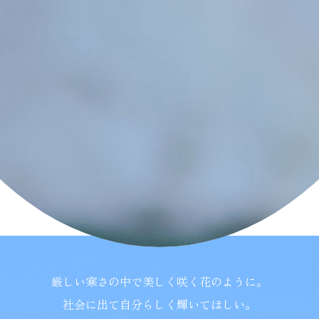
学校紹介
受験・入学案内
インフォメーション
検索
〒860-8557 熊本市中央区上林町3-18
TEL：
096-354-5355
（代表）
厳しい寒さの中で美しく咲く花のように。
社会に出て自分らしく輝いてほしい。