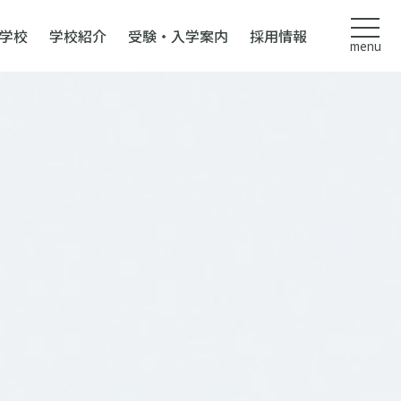
学校
学校紹介
受験・入学案内
採用情報
menu