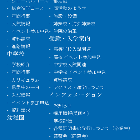
グローバルコース
部活動
受験・入学案内
総合進学コース
部活動のようす
年間行事
施設・設備
入試情報
姉妹校・海外姉妹校
インフォメーション
イベント参加申込
学院の沿革
受験・入学案内
資料請求
進路情報
高等学校入試関連
検索
中学校
高校 イベント参加申込
学校紹介
中学校入試関連
〒860-8557 熊本市中央区上林町3-18
年間行事
中学校 イベント参加申込
TEL：
096-354-5355
（代表）
カリキュラム
資料請求
信愛中の一日
アクセス・通学について
インフォメーション
入試情報
イベント参加申込
お知らせ
資料請求
採用情報(英国社)
幼稚園
学校評価
各種証明書の発行について（卒業生）
薔薇会（同窓会）