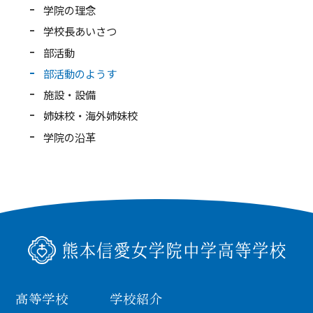
学校紹介
学院の理念
学校長あいさつ
受験・入学案内
部活動
部活動のようす
インフォメーション
施設・設備
姉妹校・海外姉妹校
検索
学院の沿革
〒860-8557 熊本市中央区上林町3-18
TEL：
096-354-5355
（代表）
高等学校
学校紹介