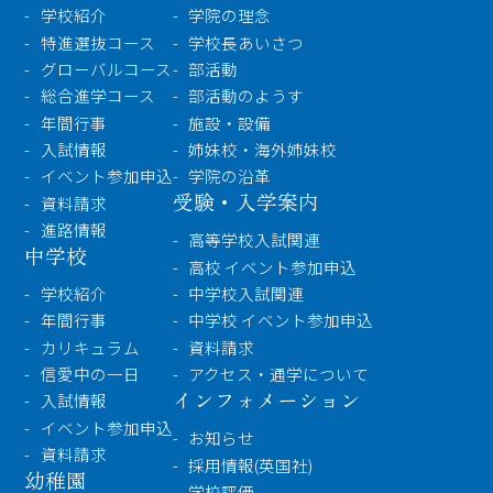
学校紹介
学院の理念
特進選抜コース
学校長あいさつ
グローバルコース
部活動
総合進学コース
部活動のようす
年間行事
施設・設備
入試情報
姉妹校・海外姉妹校
イベント参加申込
学院の沿革
受験・入学案内
資料請求
進路情報
高等学校入試関連
中学校
高校 イベント参加申込
学校紹介
中学校入試関連
年間行事
中学校 イベント参加申込
カリキュラム
資料請求
信愛中の一日
アクセス・通学について
インフォメーション
入試情報
イベント参加申込
お知らせ
資料請求
採用情報(英国社)
幼稚園
学校評価