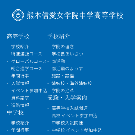
検索
〒860-8557 熊本市中央区上林町3-18
TEL：
096-354-5355
（代表）
高等学校
学校紹介
学校紹介
学院の理念
特進選抜コース
学校長あいさつ
グローバルコース
部活動
総合進学コース
部活動のようす
年間行事
施設・設備
入試情報
姉妹校・海外姉妹校
イベント参加申込
学院の沿革
受験・入学案内
資料請求
進路情報
高等学校入試関連
中学校
高校 イベント参加申込
学校紹介
中学校入試関連
年間行事
中学校 イベント参加申込