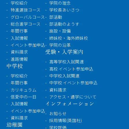
学校紹介
学校紹介
学院の理念
特進選抜コース
学校長あいさつ
受験・入学案内
グローバルコース
部活動
総合進学コース
部活動のようす
インフォメーション
年間行事
施設・設備
入試情報
姉妹校・海外姉妹校
イベント参加申込
学院の沿革
受験・入学案内
資料請求
検索
進路情報
高等学校入試関連
中学校
高校 イベント参加申込
〒860-8557 熊本市中央区上林町3-18
学校紹介
中学校入試関連
TEL：
096-354-5355
（代表）
年間行事
中学校 イベント参加申込
カリキュラム
資料請求
信愛中の一日
アクセス・通学について
インフォメーション
入試情報
イベント参加申込
お知らせ
資料請求
採用情報(英国社)
幼稚園
学校評価