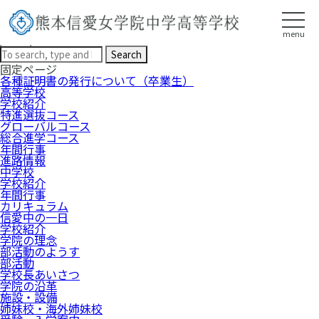
新着情報
HOME
新着情報
menu
/2024/04
Search
固定ページ
各種証明書の発行について（卒業生）
高等学校
学校紹介
特進選抜コース
グローバルコース
総合進学コース
年間行事
進路情報
中学校
学校紹介
年間行事
カリキュラム
信愛中の一日
学校紹介
学院の理念
部活動のようす
部活動
学校長あいさつ
学院の沿革
施設・設備
姉妹校・海外姉妹校