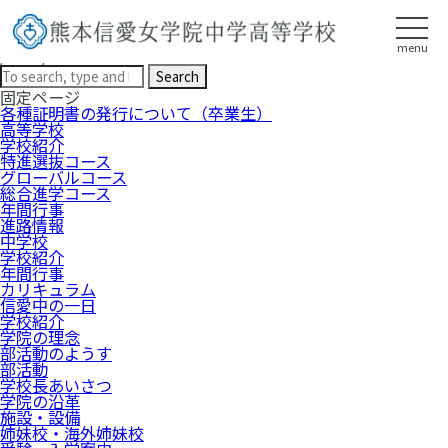
新着情報
HOME
新着情報
menu
/2025/04
Search
固定ページ
各種証明書の発行について（卒業生）
高等学校
学校紹介
特進選抜コース
グローバルコース
総合進学コース
年間行事
進路情報
中学校
学校紹介
年間行事
カリキュラム
信愛中の一日
学校紹介
学院の理念
部活動のようす
部活動
学校長あいさつ
学院の沿革
施設・設備
姉妹校・海外姉妹校