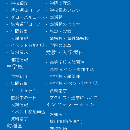
学校紹介
学校紹介
学院の理念
特進選抜コース
学校長あいさつ
受験・入学案内
グローバルコース
部活動
総合進学コース
部活動のようす
インフォメーション
年間行事
施設・設備
入試情報
姉妹校・海外姉妹校
イベント参加申込
学院の沿革
受験・入学案内
資料請求
検索
進路情報
高等学校入試関連
中学校
高校 イベント参加申込
〒860-8557 熊本市中央区上林町3-18
学校紹介
中学校入試関連
TEL：
096-354-5355
（代表）
年間行事
中学校 イベント参加申込
カリキュラム
資料請求
信愛中の一日
アクセス・通学について
インフォメーション
入試情報
イベント参加申込
お知らせ
資料請求
採用情報(英国社)
幼稚園
学校評価