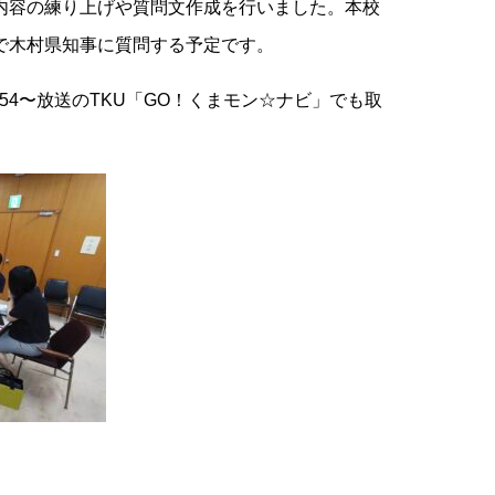
内容の練り上げや質問文作成を行いました。本校
で木村県知事に質問する予定です。
20:54〜放送のTKU「GO！くまモン☆ナビ」でも取
ンフォメーション
知らせ
用情報(英国社)
校評価
種証明書の発行について（卒業生）
薇会（同窓会）
問い合わせ