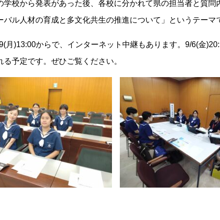
の学校から発表があった後、各校に分かれて県の担当者と質問
ーバル人材の育成と多文化共生の推進について」というテーマ
19(月)13:00からで、インターネット中継もあります。9/6(金)
れる予定です。ぜひご覧ください。
学校紹介
受験・入学案内
イ
介
学院の理念
高等学校入試関連
お
事
学校長あいさつ
高校 イベント参加申込
採
ュラム
部活動
中学校入試関連
学
の一日
部活動のようす
中学校 イベント参加申込
各
報
施設・設備
資料請求
薔
ト参加申込
姉妹校・海外姉妹校
アクセス・通学について
お