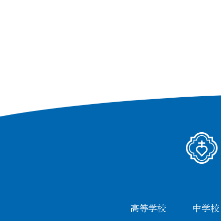
イベント参加申込
資料請
幼稚園
資料請求
進路情報
高等学校
中学校