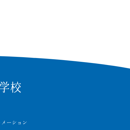
クセス
A
校いじめ防止基本方針
検索
表）
ォメーション