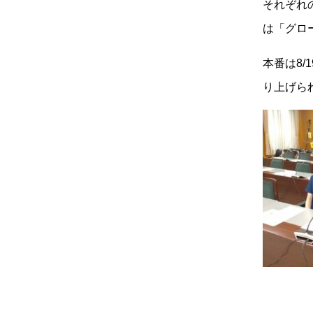
それぞれ
は「グロ
本番は8/
り上げら
高等学校
中学校
学校紹介
学校紹
特進選抜コース
年間行
グローバルコース
カリキ
総合進学コース
信愛中
年間行事
入試情
入試情報
イベン