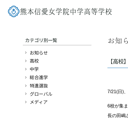
お知
カテゴリ別一覧
お知らせ
【高校】
高校
中学
総合進学
特進選抜
7/21
グローバル
メディア
6校が集
長の田嶋