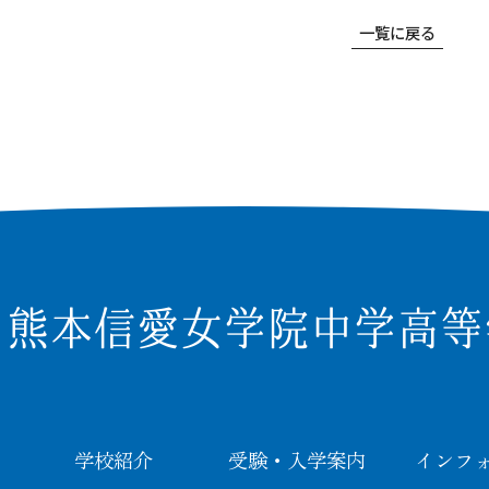
求
学院の沿革
ア
一覧に戻る
Q&
学
〒860-8557 熊本市中央区上林町3-18
TEL：
096-354-5355
（代
学校紹介
受験・入学案内
インフ