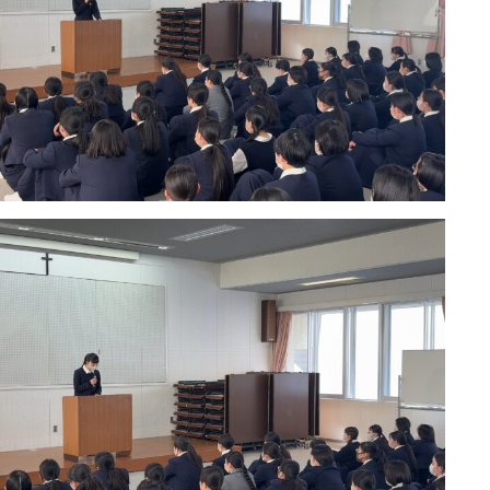
学校紹介
受験・入学案内
イ
介
学院の理念
高等学校入試関連
お
事
学校長あいさつ
高校 イベント参加申込
採
ュラム
部活動
中学校入試関連
学
の一日
部活動のようす
中学校 イベント参加申込
各
報
施設・設備
資料請求
薔
ト参加申込
姉妹校・海外姉妹校
アクセス・通学について
お
求
学院の沿革
ア
Q&
学