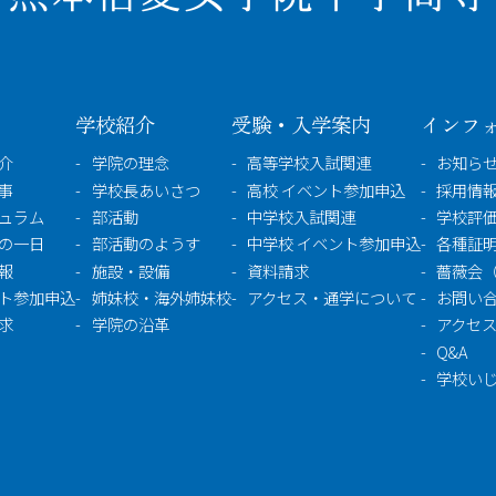
学校紹介
受験・入学案内
インフ
介
学院の理念
高等学校入試関連
お知ら
事
学校長あいさつ
高校 イベント参加申込
採用情報
ュラム
部活動
中学校入試関連
学校評
の一日
部活動のようす
中学校 イベント参加申込
各種証
報
施設・設備
資料請求
薔薇会
ト参加申込
姉妹校・海外姉妹校
アクセス・通学について
お問い
求
学院の沿革
アクセ
Q&A
学校い