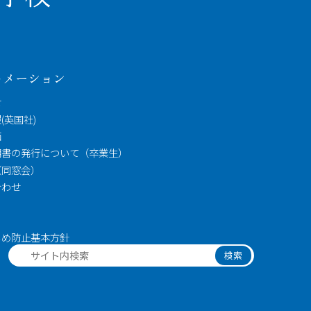
ォメーション
せ
(英国社)
価
明書の発行について（卒業生）
（同窓会）
合わせ
ス
じめ防止基本方針
検索