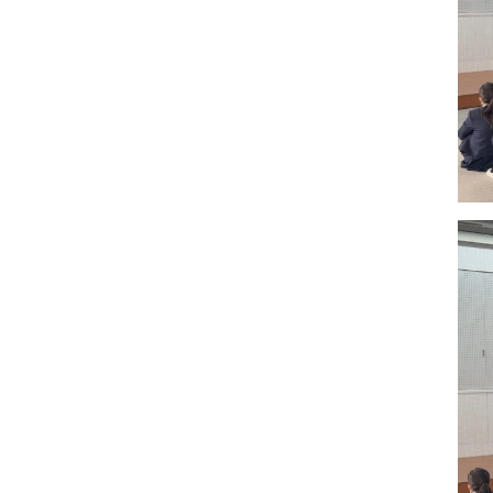
高等学校
中学校
学校紹介
学校紹
特進選抜コース
年間行
グローバルコース
カリキ
総合進学コース
信愛中
年間行事
入試情
入試情報
イベン
イベント参加申込
資料請
幼稚園
資料請求
進路情報