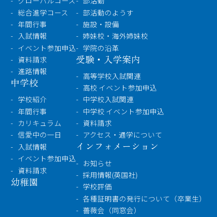
グローバルコース
部活動
総合進学コース
部活動のようす
年間行事
施設・設備
入試情報
姉妹校・海外姉妹校
イベント参加申込
学院の沿革
受験・入学案内
資料請求
進路情報
高等学校入試関連
中学校
高校 イベント参加申込
学校紹介
中学校入試関連
年間行事
中学校 イベント参加申込
カリキュラム
資料請求
信愛中の一日
アクセス・通学について
インフォメーション
入試情報
イベント参加申込
お知らせ
資料請求
採用情報(英国社)
幼稚園
学校評価
各種証明書の発行について（卒業生）
薔薇会（同窓会）