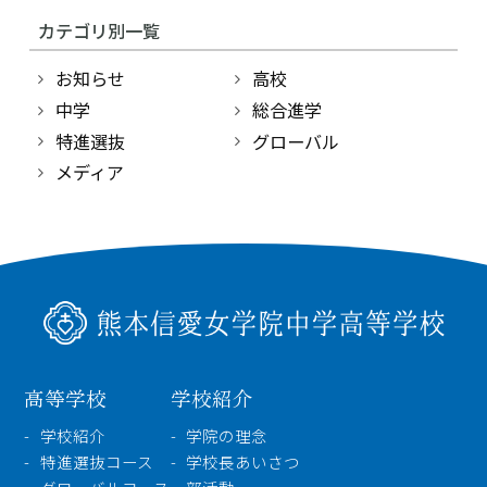
受験・入学案内
カテゴリ別一覧
お知らせ
高校
インフォメーション
中学
総合進学
特進選抜
グローバル
メディア
検索
〒860-8557 熊本市中央区上林町3-18
TEL：
096-354-5355
（代表）
高等学校
学校紹介
学校紹介
学院の理念
特進選抜コース
学校長あいさつ