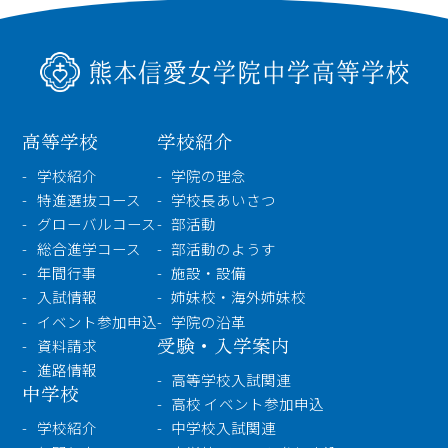
検索
〒860-8557 熊本市中央区上林町3-18
TEL：
096-354-5355
（代表）
高等学校
学校紹介
学校紹介
学院の理念
特進選抜コース
学校長あいさつ
グローバルコース
部活動
総合進学コース
部活動のようす
年間行事
施設・設備
入試情報
姉妹校・海外姉妹校
イベント参加申込
学院の沿革
受験・入学案内
資料請求
進路情報
高等学校入試関連
中学校
高校 イベント参加申込
学校紹介
中学校入試関連