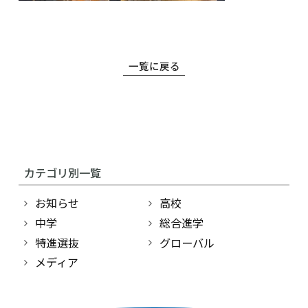
一覧に戻る
高等学校
中学校
カテゴリ別一覧
幼稚園
お知らせ
高校
学校紹介
中学
総合進学
特進選抜
グローバル
受験・入学案内
メディア
インフォメーション