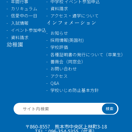
年間行事
中学校 イベント参加申込
カリキュラム
資料請求
信愛中の一日
アクセス・通学について
インフォメーション
入試情報
イベント参加申込
お知らせ
資料請求
採用情報(英国社)
幼稚園
学校評価
各種証明書の発行について（卒業生）
薔薇会（同窓会）
お問い合わせ
アクセス
Q&A
学校いじめ防止基本方針
検索
〒860-8557 熊本市中央区上林町3-18
TEL：
096-354-5355
（代表）