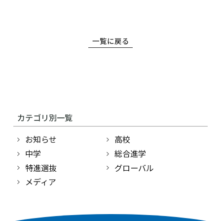
一覧に戻る
高等学校
中学校
カテゴリ別一覧
幼稚園
お知らせ
高校
学校紹介
中学
総合進学
特進選抜
グローバル
受験・入学案内
メディア
インフォメーション