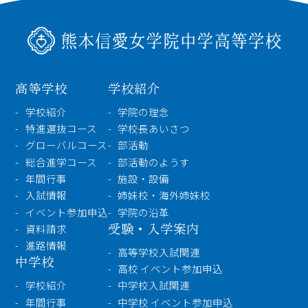
検索
〒860-8557 熊本市中央区上林町3-18
TEL：
096-354-5355
（代表）
高等学校
学校紹介
学校紹介
学院の理念
特進選抜コース
学校長あいさつ
グローバルコース
部活動
総合進学コース
部活動のようす
年間行事
施設・設備
入試情報
姉妹校・海外姉妹校
イベント参加申込
学院の沿革
受験・入学案内
資料請求
進路情報
高等学校入試関連
中学校
高校 イベント参加申込
学校紹介
中学校入試関連
年間行事
中学校 イベント参加申込