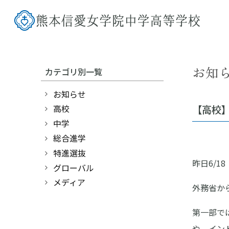
お知
カテゴリ別一覧
お知らせ
【高校】
高校
中学
総合進学
特進選抜
昨日6/
グローバル
メディア
外務省か
第一部で
や、イン