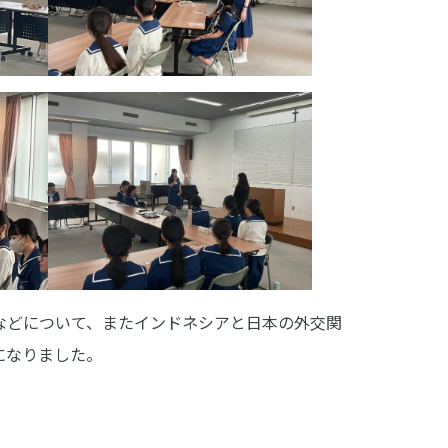
ンフォメーション
知らせ
用情報(英国社)
校評価
種証明書の発行について（卒業生）
薇会（同窓会）
問い合わせ
クセス
A
校いじめ防止基本方針
検索
などについて、またインドネシアと日本の外交関
になりました。
表）