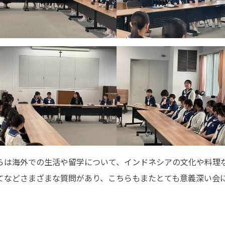
学校紹介
受験・入学案内
イ
介
学院の理念
高等学校入試関連
お
事
学校長あいさつ
高校 イベント参加申込
採
ュラム
部活動
中学校入試関連
学
の一日
部活動のようす
中学校 イベント参加申込
各
報
施設・設備
資料請求
薔
ト参加申込
姉妹校・海外姉妹校
アクセス・通学について
お
求
学院の沿革
ア
Q&
学
らは海外での生活や留学について、インドネシアの文化や料理
てなどさまざまな質問があり、こちらもまたとても意義深い会
〒860-8557 熊本市中央区上林町3-18
TEL：
096-354-5355
（代