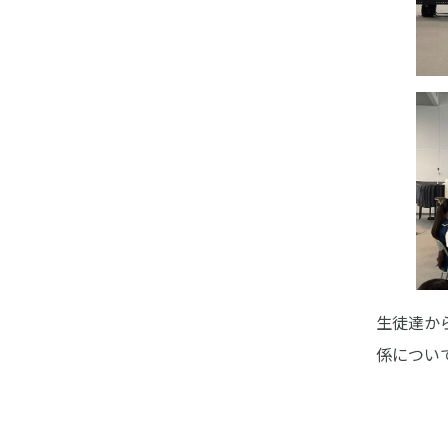
高等学校
中学校
学校紹介
学校紹
特進選抜コース
年間行
グローバルコース
カリキ
総合進学コース
信愛中
年間行事
入試情
入試情報
イベン
イベント参加申込
資料請
幼稚園
資料請求
進路情報
生徒達か
係につい