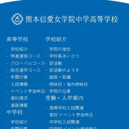
検索
〒860-8557 熊本市中央区上林町3-18
TEL：
096-354-5355
（代表）
高等学校
学校紹介
学校紹介
学院の理念
特進選抜コース
学校長あいさつ
グローバルコース
部活動
総合進学コース
部活動のようす
年間行事
施設・設備
入試情報
姉妹校・海外姉妹校
イベント参加申込
学院の沿革
受験・入学案内
資料請求
進路情報
高等学校入試関連
中学校
高校 イベント参加申込
学校紹介
中学校入試関連
年間行事
中学校 イベント参加申込