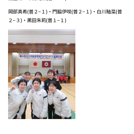
岡部真希(普２−１)・門脇伊咲(普２−１)・白川釉菜(普
２−３)・黒田朱莉(普１−１)