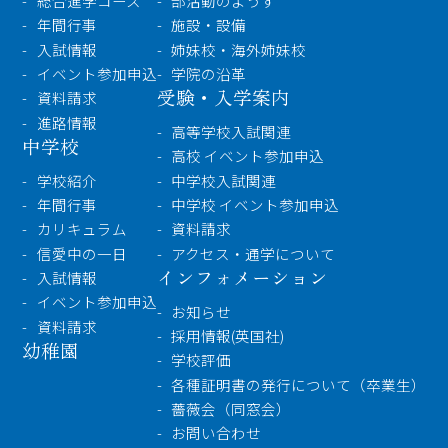
総合進学コース
部活動のようす
TEL：
096-354-5355
（代表）
年間行事
施設・設備
入試情報
姉妹校・海外姉妹校
イベント参加申込
学院の沿革
受験・入学案内
資料請求
進路情報
高等学校入試関連
中学校
高校 イベント参加申込
学校紹介
中学校入試関連
年間行事
中学校 イベント参加申込
カリキュラム
資料請求
信愛中の一日
アクセス・通学について
インフォメーション
入試情報
イベント参加申込
お知らせ
資料請求
採用情報(英国社)
幼稚園
学校評価
各種証明書の発行について（卒業生）
薔薇会（同窓会）
お問い合わせ