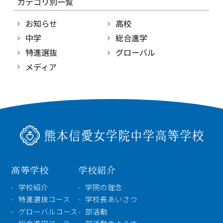
カテゴリ別一覧
高等学校
お知らせ
高校
中学
中学校
総合進学
特進選抜
グローバル
幼稚園
メディア
学校紹介
受験・入学案内
インフォメーション
高等学校
学校紹介
検索
学校紹介
学院の理念
特進選抜コース
学校長あいさつ
グローバルコース
部活動
〒860-8557 熊本市中央区上林町3-18