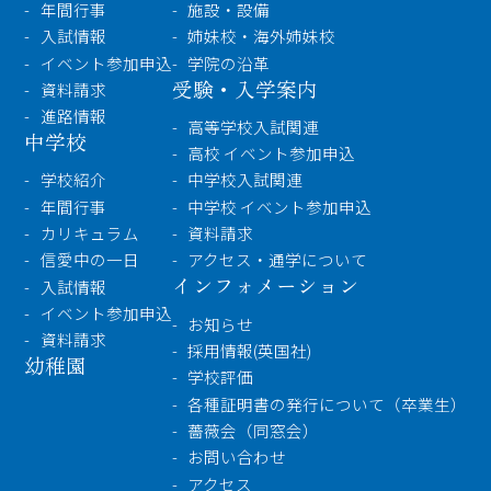
年間行事
施設・設備
入試情報
姉妹校・海外姉妹校
イベント参加申込
学院の沿革
受験・入学案内
資料請求
進路情報
高等学校入試関連
中学校
高校 イベント参加申込
学校紹介
中学校入試関連
年間行事
中学校 イベント参加申込
カリキュラム
資料請求
信愛中の一日
アクセス・通学について
インフォメーション
入試情報
イベント参加申込
お知らせ
資料請求
採用情報(英国社)
幼稚園
学校評価
各種証明書の発行について（卒業生）
薔薇会（同窓会）
お問い合わせ
アクセス