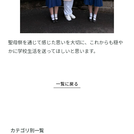
受験・入学案内
インフォメーション
聖母祭を通じて感じた思いを大切に、これからも穏や
検索
かに学校生活を送ってほしいと思います。
〒860-8557 熊本市中央区上林町3-18
TEL：
096-354-5355
（代表）
一覧に戻る
カテゴリ別一覧