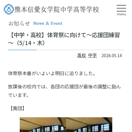
menu
お知らせ
News & Event
【中学・高校】体育祭に向けて～応援団練習
～（5/14・木）
高校
中学
2026.05.14
体育祭本番がいよいよ明日に迫りました。
放課後の校内では、各団の応援団が最後の調整に励ん
でいます。
【黄団】