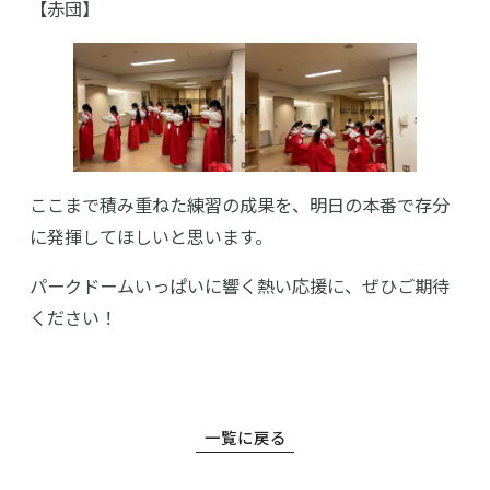
【赤団】
ここまで積み重ねた練習の成果を、明日の本番で存分
に発揮してほしいと思います。
パークドームいっぱいに響く熱い応援に、ぜひご期待
ください！
高等学校
中学校
一覧に戻る
幼稚園