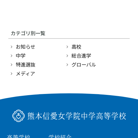
学校紹介
受験・入学案内
カテゴリ別一覧
インフォメーション
お知らせ
高校
中学
総合進学
検索
特進選抜
グローバル
メディア
〒860-8557 熊本市中央区上林町3-18
TEL：
096-354-5355
（代表）
高等学校
学校紹介