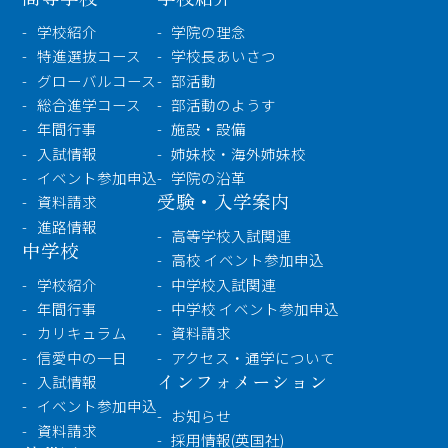
学校紹介
学院の理念
特進選抜コース
学校長あいさつ
グローバルコース
部活動
総合進学コース
部活動のようす
年間行事
施設・設備
入試情報
姉妹校・海外姉妹校
イベント参加申込
学院の沿革
受験・入学案内
資料請求
進路情報
高等学校入試関連
中学校
高校 イベント参加申込
学校紹介
中学校入試関連
年間行事
中学校 イベント参加申込
カリキュラム
資料請求
信愛中の一日
アクセス・通学について
インフォメーション
入試情報
イベント参加申込
お知らせ
資料請求
採用情報(英国社)