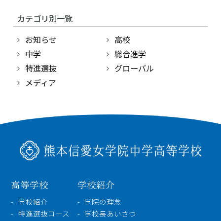
〒860-8557 熊本市中央区上林町3-18
TEL：
096-354-5355
（代表）
カテゴリ別一覧
お知らせ
高校
中学
総合進学
特進選抜
グローバル
メディア
高等学校
学校紹介
学校紹介
学院の理念
特進選抜コース
学校長あいさつ