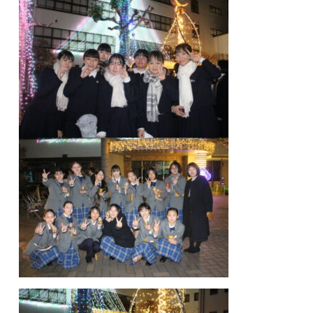
中学校
幼稚園
学校紹介
受験・入学案内
インフォメーション
検索
〒860-8557 熊本市中央区上林町3-18
TEL：
096-354-5355
（代表）