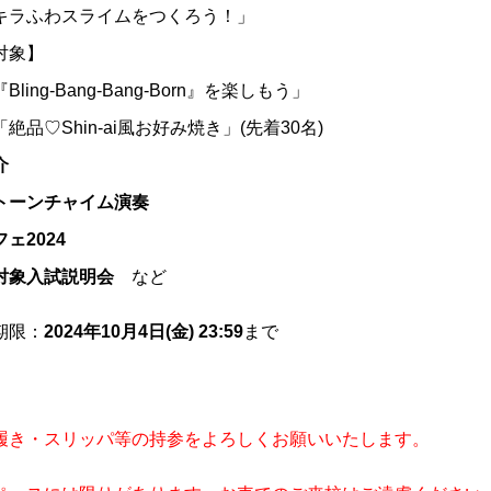
キラふわスライムをつくろう！」
対象】
ling-Bang-Bang-Born』を楽しもう」
絶品♡Shin-ai風お好み焼き」(先着30名)
介
トーンチャイム演奏
ェ2024
対象入試説明会
など
期限：
2024年10月4日(金
) 23:59
まで
学校紹介
受験・入学案内
イ
履き・スリッパ等の持参をよろしくお願いいたします。
介
学院の理念
高等学校入試関連
お
事
学校長あいさつ
高校 イベント参加申込
採