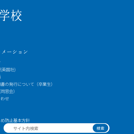
ォメーション
せ
(英国社)
価
明書の発行について（卒業生）
（同窓会）
合わせ
ス
じめ防止基本方針
検索