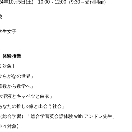
4年10月5日(土) 10:00～12:00（9:30～受付開始）
校
学生女子
！
体験授業
６対象】
ひらがなの世界」
算数から数学へ」
水溶液とキャベツと白衣」
あなたの推し○像と出会う社会」
総合学習）「総合学習英会話体験 with アンドレ先生」
小４対象】