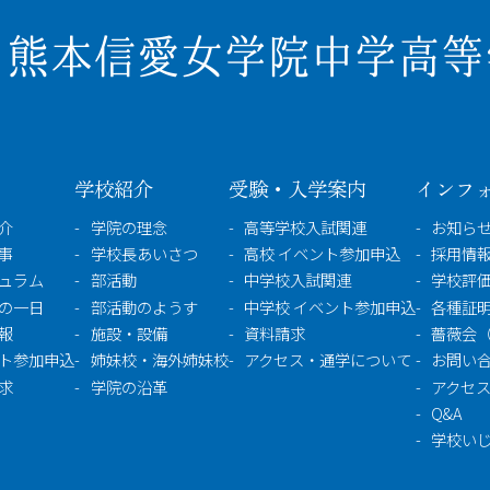
学校紹介
受験・入学案内
インフ
介
学院の理念
高等学校入試関連
お知ら
事
学校長あいさつ
高校 イベント参加申込
採用情報
ュラム
部活動
中学校入試関連
学校評
の一日
部活動のようす
中学校 イベント参加申込
各種証
報
施設・設備
資料請求
薔薇会
ト参加申込
姉妹校・海外姉妹校
アクセス・通学について
お問い
求
学院の沿革
アクセ
Q&A
学校い