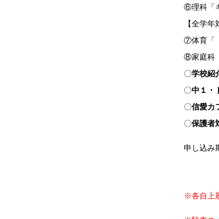
⑥理科「
【全学年
⑦体育「『B
⑧家庭科「
〇
学校紹
〇
中１・
〇
信愛カフ
〇
保護者
申し込み
高等学校
中学校
※各自上
学校紹介
学校紹
特進選抜コース
年間行