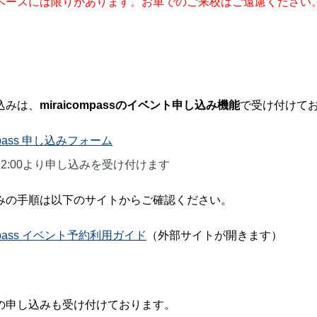
ペースには限りがあります。お車でのご来校はご遠慮ください
ュラム
部活動
中学校入試関連
学
の一日
部活動のようす
中学校 イベント参加申込
各
報
施設・設備
資料請求
薔
ト参加申込
姉妹校・海外姉妹校
アクセス・通学について
お
求
学院の沿革
ア
Q&
込みは、
miraicompassのイベント申し込み機能
で受け付けて
学
ompass 申し込みフォーム
土)12:00より申し込みを受け付けます
〒860-8557 熊本市中央区上林町3-18
TEL：
096-354-5355
（代
みの手順は以下のサイトからご確認ください。
ompass イベント予約利用ガイド
（外部サイトが開きます）
の申し込みも受け付けております。