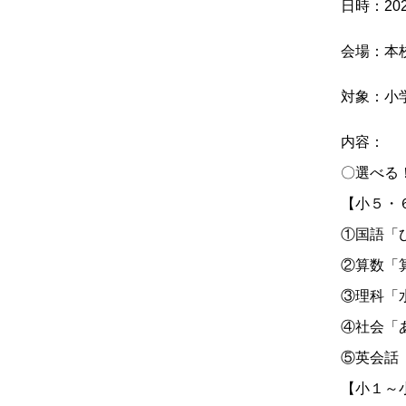
日時：202
会場：本
対象：小
内容：
〇選べる
【小５・
①国語「
②算数「
③理科「
④社会「
⑤英会話（
【小１～