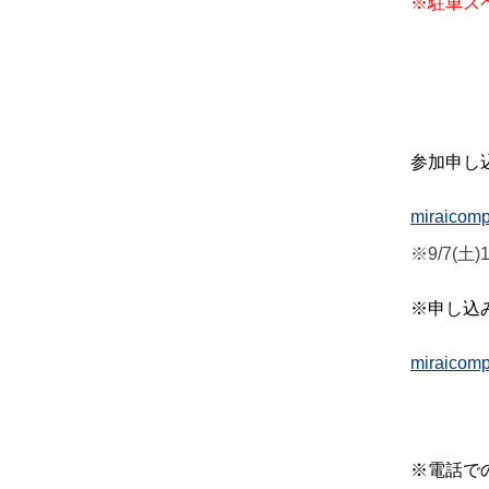
※駐車ス
グローバルコース
カリキ
総合進学コース
信愛中
年間行事
入試情
入試情報
イベン
イベント参加申込
資料請
幼稚園
資料請求
参加申し
進路情報
miraic
※9/7(
※申し込
miraic
※電話で