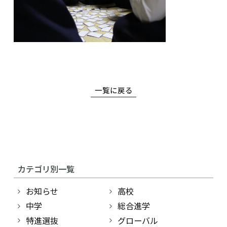
中学校
幼稚園
学校紹介
受験・入学案内
一覧に戻る
インフォメーション
検索
カテゴリ別一覧
〒860-8557 熊本市中央区上林町3-18
お知らせ
高校
TEL：
096-354-5355
（代表）
中学
総合進学
特進選抜
グローバル