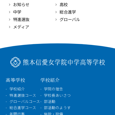
高等学校
お知らせ
高校
中学
総合進学
中学校
特進選抜
グローバル
メディア
幼稚園
学校紹介
受験・入学案内
インフォメーション
高等学校
学校紹介
学校紹介
学院の理念
検索
特進選抜コース
学校長あいさつ
グローバルコース
部活動
〒860-8557 熊本市中央区上林町3-18
総合進学コース
部活動のようす
TEL：
096-354-5355
（代表）
年間行事
施設・設備