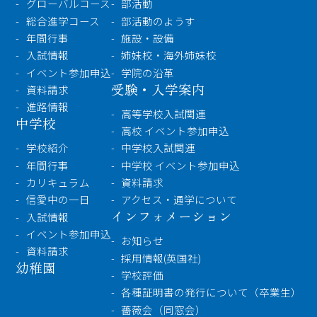
グローバルコース
部活動
総合進学コース
部活動のようす
年間行事
施設・設備
入試情報
姉妹校・海外姉妹校
イベント参加申込
学院の沿革
受験・入学案内
資料請求
進路情報
高等学校入試関連
中学校
高校 イベント参加申込
学校紹介
中学校入試関連
年間行事
中学校 イベント参加申込
カリキュラム
資料請求
信愛中の一日
アクセス・通学について
インフォメーション
入試情報
イベント参加申込
お知らせ
資料請求
採用情報(英国社)
幼稚園
学校評価
各種証明書の発行について（卒業生）
薔薇会（同窓会）