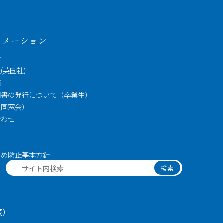
表）
ォメーション
せ
(英国社)
価
明書の発行について（卒業生）
（同窓会）
合わせ
ス
じめ防止基本方針
検索
表）