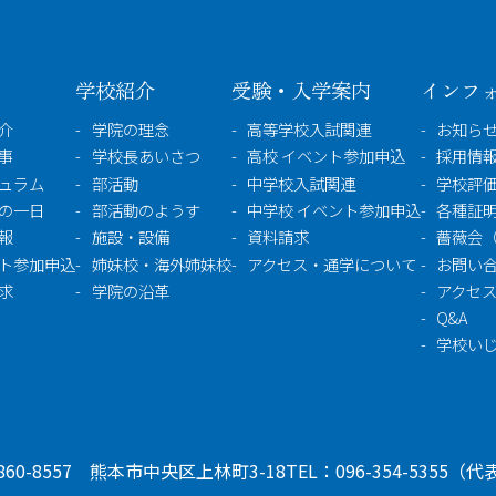
〒860-8557 熊本市中央区上林町3-18
TEL：
096-354-5355
（代
学校紹介
受験・入学案内
インフ
介
学院の理念
高等学校入試関連
お知ら
事
学校長あいさつ
高校 イベント参加申込
採用情報
ュラム
部活動
中学校入試関連
学校評
の一日
部活動のようす
中学校 イベント参加申込
各種証
報
施設・設備
資料請求
薔薇会
ト参加申込
姉妹校・海外姉妹校
アクセス・通学について
お問い
求
学院の沿革
アクセ
Q&A
学校い
860-8557 熊本市中央区上林町3-18
TEL：
096-354-5355
（代