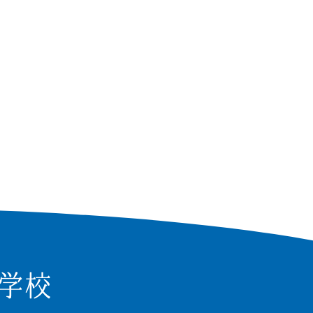
ンフォメーション
知らせ
用情報(英国社)
校評価
種証明書の発行について（卒業生）
薇会（同窓会）
問い合わせ
クセス
A
校いじめ防止基本方針
検索