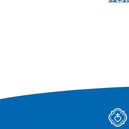
高等学校
中学校
学校紹介
学校紹
特進選抜コース
年間行
グローバルコース
カリキ
総合進学コース
信愛中
年間行事
入試情
入試情報
イベン
イベント参加申込
資料請
幼稚園
資料請求
進路情報