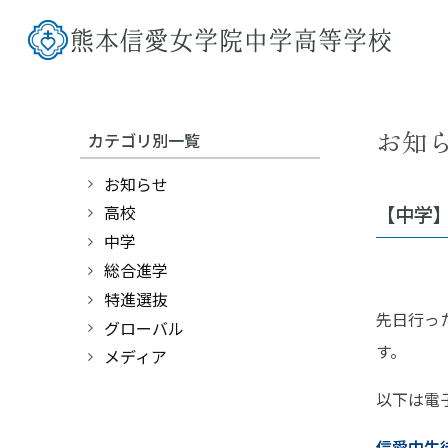
お知
カテゴリ別一覧
お知らせ
【中学】
高校
中学
総合進学
特進選抜
先日行っ
グローバル
す。
メディア
以下は電
信愛中生