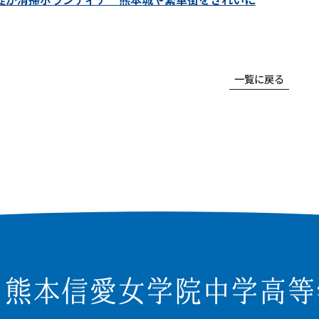
学校紹介
受験・入学案内
イ
一覧に戻る
介
学院の理念
高等学校入試関連
お
事
学校長あいさつ
高校 イベント参加申込
採
ュラム
部活動
中学校入試関連
学
の一日
部活動のようす
中学校 イベント参加申込
各
報
施設・設備
資料請求
薔
ト参加申込
姉妹校・海外姉妹校
アクセス・通学について
お
求
学院の沿革
ア
Q&
学