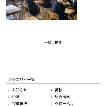
インフォメーション
検索
〒860-8557 熊本市中央区上林町3-18
TEL：
096-354-5355
（代表）
一覧に戻る
カテゴリ別一覧
お知らせ
高校
中学
総合進学
特進選抜
グローバル