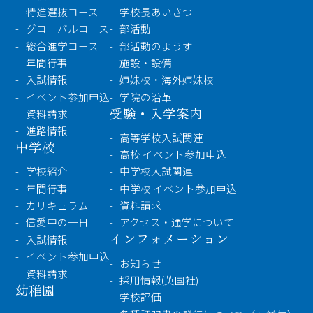
特進選抜コース
学校長あいさつ
〒860-8557 熊本市中央区上林町3-18
TEL：
096-354-5355
（代表）
グローバルコース
部活動
総合進学コース
部活動のようす
年間行事
施設・設備
入試情報
姉妹校・海外姉妹校
イベント参加申込
学院の沿革
受験・入学案内
資料請求
進路情報
高等学校入試関連
中学校
高校 イベント参加申込
学校紹介
中学校入試関連
年間行事
中学校 イベント参加申込
カリキュラム
資料請求
信愛中の一日
アクセス・通学について
インフォメーション
入試情報
イベント参加申込
お知らせ
資料請求
採用情報(英国社)
幼稚園
学校評価