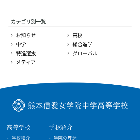
高等学校
カテゴリ別一覧
中学校
お知らせ
高校
中学
総合進学
幼稚園
特進選抜
グローバル
メディア
学校紹介
受験・入学案内
インフォメーション
高等学校
学校紹介
検索
学校紹介
学院の理念