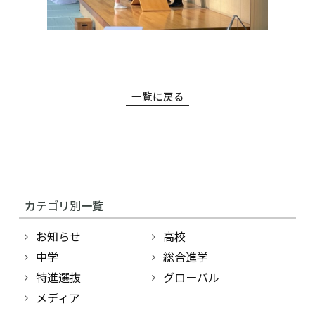
検索
〒860-8557 熊本市中央区上林町3-18
一覧に戻る
TEL：
096-354-5355
（代表）
カテゴリ別一覧
お知らせ
高校
中学
総合進学
特進選抜
グローバル
メディア