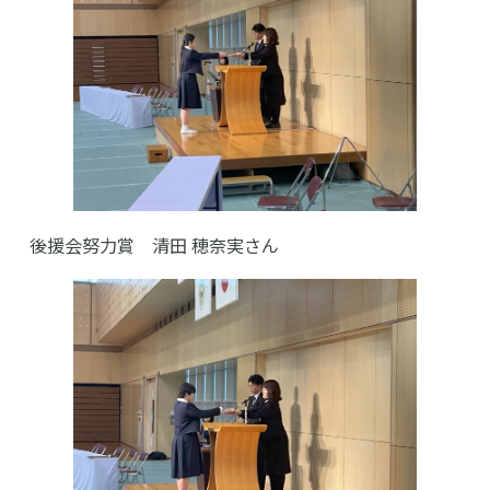
高等学校
中学校
後援会努力賞 清田 穂奈実さん
幼稚園
学校紹介
受験・入学案内
インフォメーション