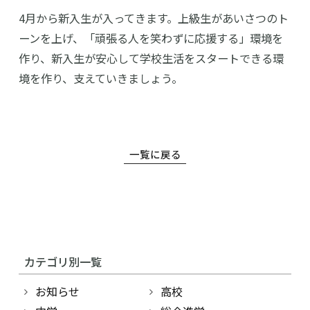
4月から新入生が入ってきます。上級生があいさつのト
中学校
ーンを上げ、「頑張る人を笑わずに応援する」環境を
作り、新入生が安心して学校生活をスタートできる環
幼稚園
境を作り、支えていきましょう。
学校紹介
受験・入学案内
一覧に戻る
インフォメーション
検索
カテゴリ別一覧
〒860-8557 熊本市中央区上林町3-18
TEL：
096-354-5355
（代表）
お知らせ
高校