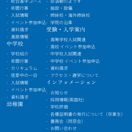
総合進学コース
部活動のようす
年間行事
施設・設備
入試情報
姉妹校・海外姉妹校
イベント参加申込
学院の沿革
受験・入学案内
資料請求
進路情報
高等学校入試関連
中学校
高校 イベント参加申込
学校紹介
中学校入試関連
年間行事
中学校 イベント参加申込
カリキュラム
資料請求
信愛中の一日
アクセス・通学について
インフォメーション
入試情報
イベント参加申込
お知らせ
資料請求
採用情報(英国社)
幼稚園
学校評価
各種証明書の発行について（卒業生）
薔薇会（同窓会）
お問い合わせ