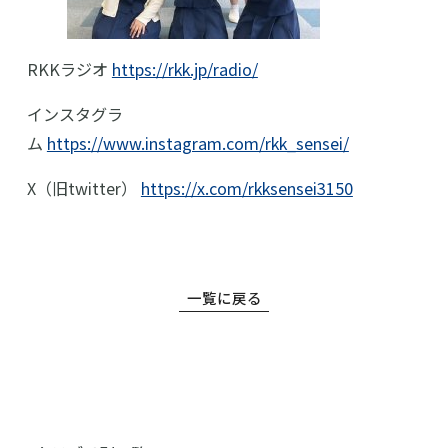
高等学校
RKKラジオ
https://rkk.jp/radio/
中学校
インスタグラ
幼稚園
ム
https://www.instagram.com/rkk_sensei/
学校紹介
X（旧twitter）
https://x.com/rkksensei3150
受験・入学案内
インフォメーション
一覧に戻る
検索
〒860-8557 熊本市中央区上林町3-18