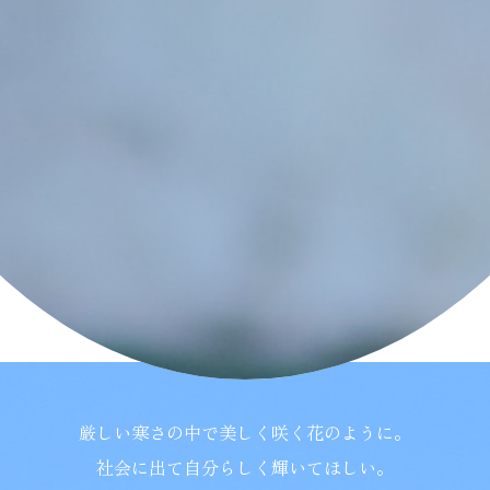
学校紹介
受験・入学案内
インフォメーション
検索
〒860-8557 熊本市中央区上林町3-18
TEL：
096-354-5355
（代表）
厳しい寒さの中で美しく咲く花のように。
社会に出て自分らしく輝いてほしい。