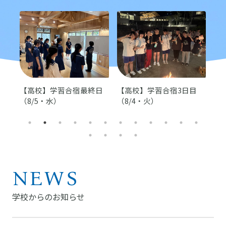
ラ
【高校】学習合宿最終日
【高校】学習合宿3日目
【
ま
（8/5・水）
（8/4・火）
スK
）
月
NEWS
学校からのお知らせ